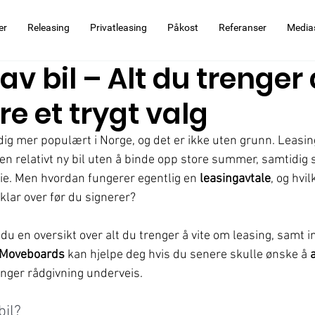
er
Releasing
Privatleasing
Påkost
Referanser
Media
av bil – Alt du trenger 
øre et trygt valg
adig mer populært i Norge, og det er ikke uten grunn. Leasin
 en relativt ny bil uten å binde opp store summer, samtidig 
e. Men hvordan fungerer egentlig en 
leasingavtale
, og hvil
lar over før du signerer? 
 du en oversikt over alt du trenger å vite om leasing, samt
 Moveboards
 kan hjelpe deg hvis du senere skulle ønske å 
renger rådgivning underveis.
bil?