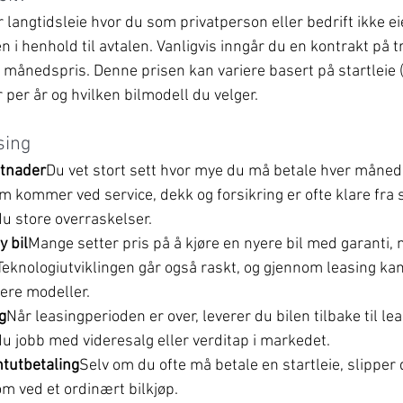
 langtidsleie hvor du som privatperson eller bedrift ikke ei
den i henhold til avtalen. Vanligvis inngår du en kontrakt på tre
t månedspris. Denne prisen kan variere basert på startleie 
r per år og hvilken bilmodell du velger.
sing
stnader
Du vet stort sett hvor mye du må betale hver måned.
m kommer ved service, dekk og forsikring er ofte klare fra s
 store overraskelser.
y bil
Mange setter pris på å kjøre en nyere bil med garanti, 
Teknologiutviklingen går også raskt, og gjennom leasing kan
yere modeller.
g
Når leasingperioden er over, leverer du bilen tilbake til le
u jobb med videresalg eller verditap i markedet.
ntutbetaling
Selv om du ofte må betale en startleie, slipper
m ved et ordinært bilkjøp.