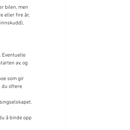
er bilen, men 
 eller fire år, 
(innskudd), 
 Eventuelle 
tarten av, og 
noe som gir 
 du oftere 
asingselskapet. 
 du å binde opp 