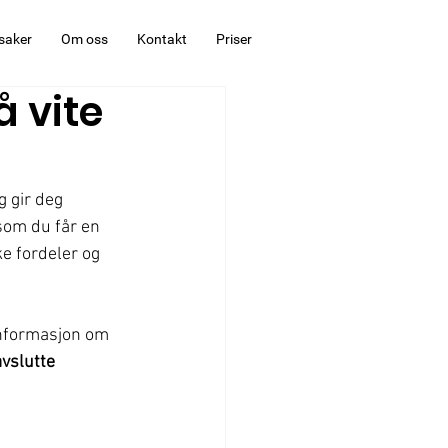
saker
Om oss
Kontakt
Priser
å vite
g gir deg 
som du får en 
ke fordeler og 
 informasjon om 
avslutte 