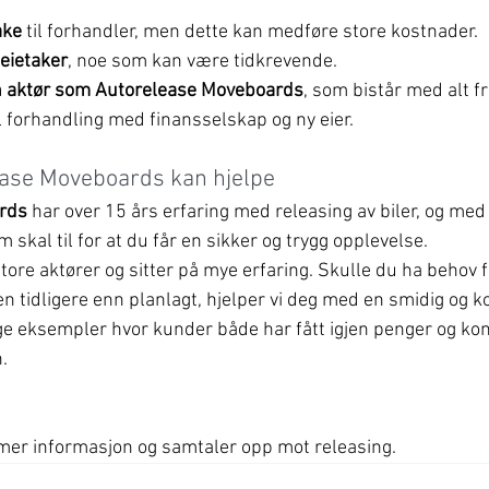
ake
 til forhandler, men dette kan medføre store kostnader.
leietaker
, noe som kan være tidkrevende.
n aktør som Autorelease Moveboards
, som bistår med alt fr
l forhandling med finansselskap og ny eier.
ase Moveboards kan hjelpe
rds
 har over 15 års erfaring med releasing av biler, og med
m skal til for at du får en sikker og trygg opplevelse.
ore aktører og sitter på mye erfaring. Skulle du ha behov
n tidligere enn planlagt, hjelper vi deg med en smidig og k
e eksempler hvor kunder både har fått igjen penger og ko
.
 mer informasjon og samtaler opp mot releasing.