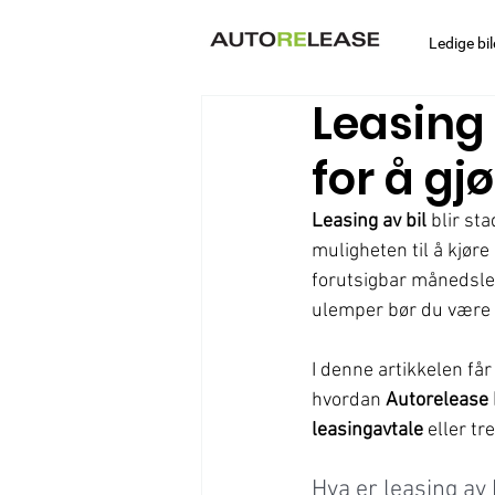
Ledige bil
Leasing 
for å gj
Leasing av bil
 blir st
muligheten til å kjøre
forutsigbar månedslei
ulemper bør du være k
I denne artikkelen får
hvordan 
Autorelease
leasingavtale
 eller t
Hva er leasing av 