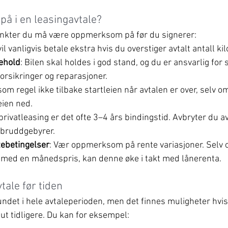
på i en leasingavtale?
punkter du må være oppmerksom på før du signerer:
vil vanligvis betale ekstra hvis du overstiger avtalt antall ki
kehold
: Bilen skal holdes i god stand, og du er ansvarlig for 
orsikringer og reparasjoner.
 som regel ikke tilbake startleien når avtalen er over, selv o
ien ned.
 privatleasing er det ofte 3–4 års bindingstid. Avbryter du av
 bruddgebyrer.
tebetingelser
: Vær oppmerksom på rente variasjoner. Selv 
e med en månedspris, kan denne øke i takt med lånerenta.
tale før tiden
undet i hele avtaleperioden, men det finnes muligheter hvis
t tidligere. Du kan for eksempel: