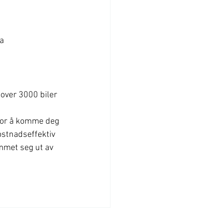
a 
 over 3000 biler 
 for å komme deg 
ostnadseffektiv 
mmet seg ut av 