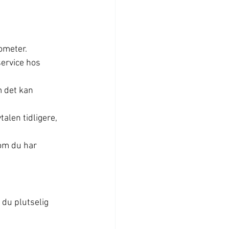
lometer.
service hos 
m det kan 
talen tidligere, 
om du har 
 du plutselig 