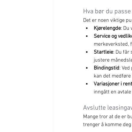
Hva bør du passe 
Det er noen viktige 
Kjørelengde
: Du 
Service og vedli
merkeverksted, f
Startleie
: Du får
justere månedsle
Bindingstid
: Ved
kan det medføre
Variasjoner i ren
inngått en avtal
Avslutte leasingav
Mange tror at de er b
trenger å komme deg u