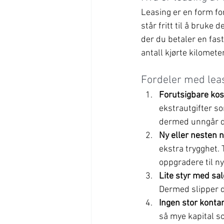
Leasing er en form for
står fritt til å bruke 
der du betaler en fas
antall kjørte kilomete
Fordeler med lea
Forutsigbare ko
ekstrautgifter so
dermed unngår du
Ny eller nesten n
ekstra trygghet. 
oppgradere til n
Lite styr med sal
Dermed slipper d
Ingen stor konta
så mye kapital so